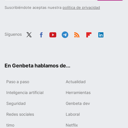
Suscribiéndote aceptas nuestra
política de privacidad
Síguenos
Twit
Fac
You
Tele
RSS
Flip
Link
ter
ebo
tub
gra
boa
edIn
ok
e
m
rd
En Genbeta hablamos de...
Paso a paso
Actualidad
Inteligencia artificial
Herramientas
Seguridad
Genbeta dev
Redes sociales
Laboral
timo
Netflix