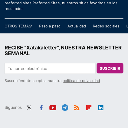
preferred sites:Preferred Sites, nuestros sitios favoritos en los
resultados
OTROS TEMAS:
Paso a paso
Actualidad
Redes sociales
RECIBE "Xatakaletter", NUESTRA NEWSLETTER
SEMANAL
SUSCRIBIR
Suscribiéndote aceptas nuestra
política de privacidad
Síguenos
Twit
Fac
You
Tele
RSS
Flip
Link
ter
ebo
tub
gra
boa
edIn