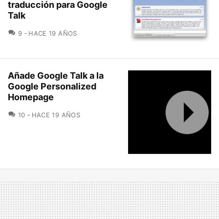
traducción para Google
Talk
COMENTARIOS
9
HACE 19 AÑOS
Añade Google Talk a la
Google Personalized
Homepage
COMENTARIOS
10
HACE 19 AÑOS