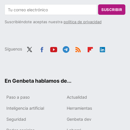
SUSCRIBIR
Suscribiéndote aceptas nuestra
política de privacidad
Síguenos
Twit
Fac
You
Tele
RSS
Flip
Link
ter
ebo
tub
gra
boa
edIn
ok
e
m
rd
En Genbeta hablamos de...
Paso a paso
Actualidad
Inteligencia artificial
Herramientas
Seguridad
Genbeta dev