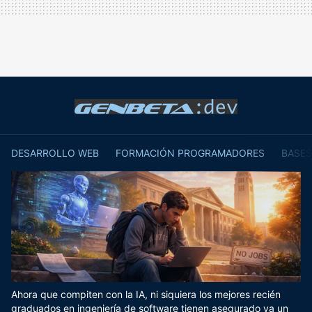
DESARROLLO WEB
FORMACIÓN PROGRAMADORES
BASES
Ahora que compiten con la IA, ni siquiera los mejores recién
graduados en ingeniería de software tienen asegurado ya un