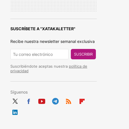
SUSCRÍBETE A "XATAKALETTER"
Recibe nuestra newsletter semanal exclusiva
SUSCRIBIR
Suscribiéndote aceptas nuestra
política de
privacidad
Síguenos
Twit
Fac
You
Tele
RSS
Flip
ter
ebo
tub
gra
boa
Link
ok
e
m
rd