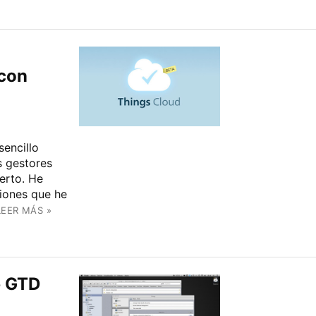
 con
sencillo
s gestores
erto. He
ciones que he
LEER MÁS »
b GTD