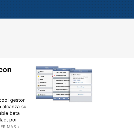
 con
cool gestor
n alcanza su
able beta
dad, por
EER MÁS »