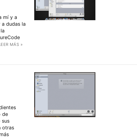
a mí y a
r a dudas la
 la
ltureCode
LEER MÁS »
dientes
o de
 sus
 otras
 más