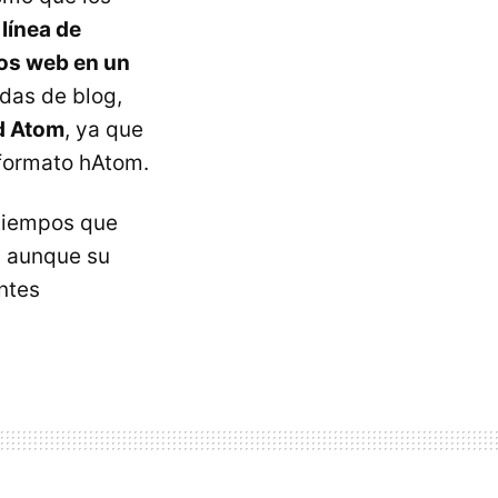
línea de
ios web en un
adas de blog,
ed Atom
, ya que
oformato hAtom.
 tiempos que
r, aunque su
ntes