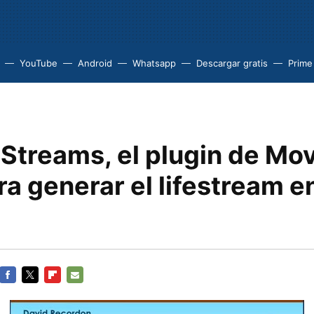
YouTube
Android
Whatsapp
Descargar gratis
Prime
 Streams, el plugin de Mo
a generar el lifestream e
FACEBOOK
TWITTER
FLIPBOARD
E-
MAIL