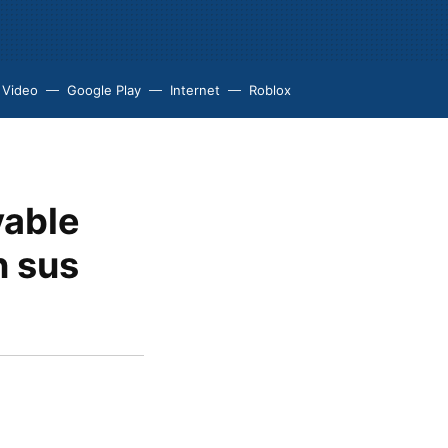
 Video
Google Play
Internet
Roblox
vable
n sus