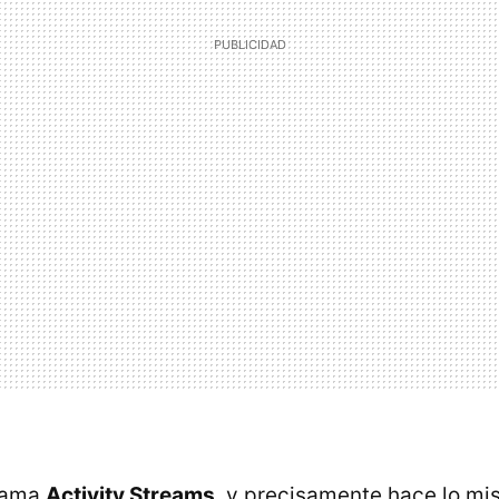
llama
Activity Streams
, y precisamente hace lo mi