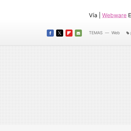
Vía |
Webware
E
TEMAS
Web
FACEBOOK
TWITTER
FLIPBOARD
E-
MAIL