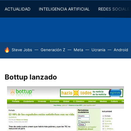
ACTUALIDAD
INTELIGENCIA ARTIFICIAL
REDES SOCIALE
HOY SE HABLA DE
Steve Jobs
Generación Z
Meta
Ucrania
Android
Bottup lanzado