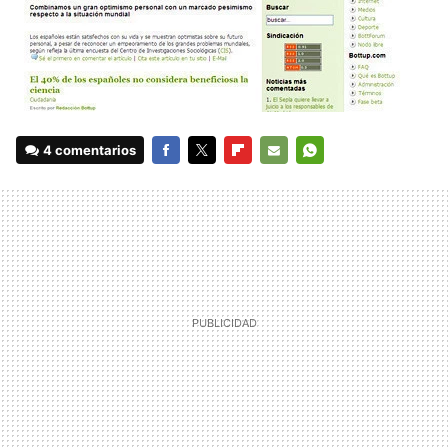
4 comentarios
FACEBOOK
TWITTER
FLIPBOARD
E-
WHATSAPP
MAIL