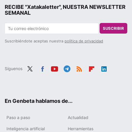
RECIBE "Xatakaletter", NUESTRA NEWSLETTER
SEMANAL
SUSCRIBIR
Suscribiéndote aceptas nuestra
política de privacidad
Síguenos
Twit
Fac
You
Tele
RSS
Flip
Link
ter
ebo
tub
gra
boa
edIn
ok
e
m
rd
En Genbeta hablamos de...
Paso a paso
Actualidad
Inteligencia artificial
Herramientas