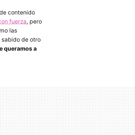
 de contenido
con fuerza
, pero
imo las
 sabido de otro
ue queramos a