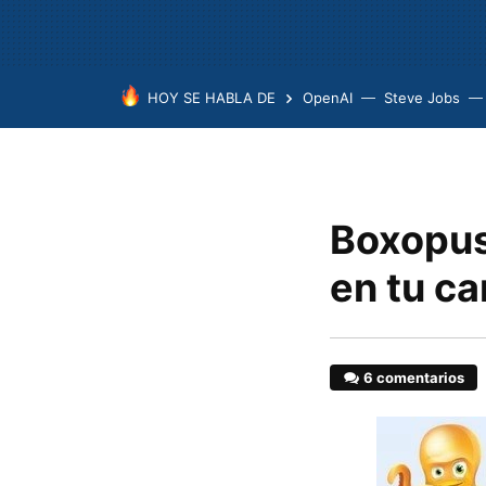
HOY SE HABLA DE
OpenAI
Steve Jobs
Boxopus
en tu c
6 comentarios