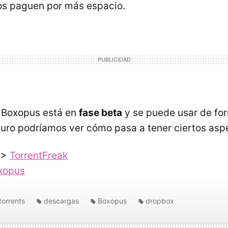
os paguen por más espacio.
 Boxopus está en
fase beta
y se puede usar de for
turo podríamos ver cómo pasa a tener ciertos asp
>
TorrentFreak
xopus
torrents
descargas
Boxopus
dropbox