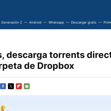
Generación Z
Android
Whatsapp
Descargar gratis
Prim
, descarga torrents dire
arpeta de Dropbox
FACEBOOK
TWITTER
FLIPBOARD
E-
MAIL