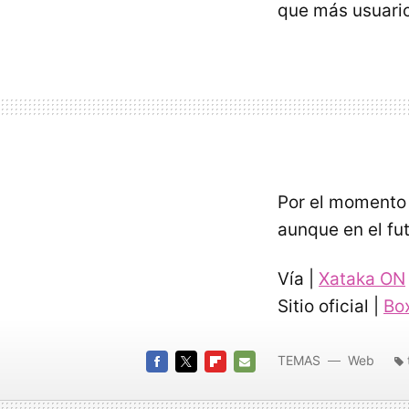
que más usuari
Por el momento
aunque en el fu
Vía |
Xataka ON
Sitio oficial |
Bo
TEMAS
Web
FACEBOOK
TWITTER
FLIPBOARD
E-
MAIL