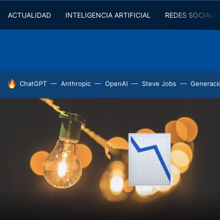
ACTUALIDAD
INTELIGENCIA ARTIFICIAL
REDES SOCIALE
HOY SE HABLA DE
ChatGPT
Anthropic
OpenAI
Steve Jobs
Generaci