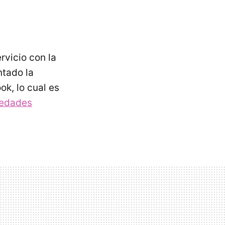
rvicio con la
ntado la
k, lo cual es
edades