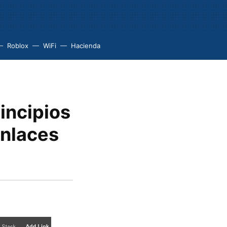
Roblox
WiFi
Hacienda
rincipios
enlaces