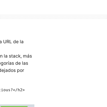
va
URL
de la
n la stack, más
egorías de las
 dejados por