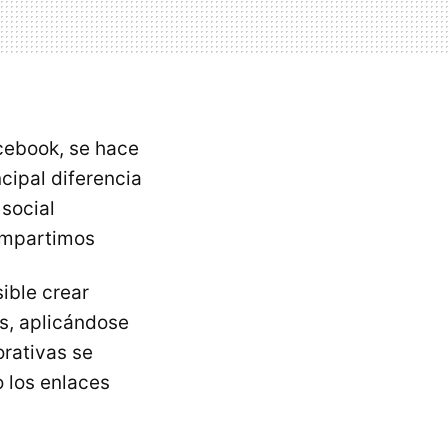
cebook, se hace
ncipal diferencia
social
ompartimos
ible crear
s, aplicándose
rativas se
o los enlaces