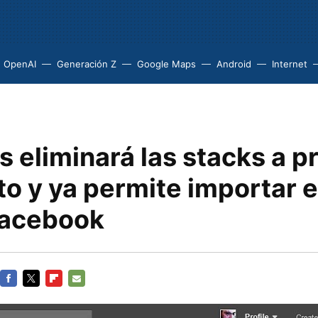
OpenAI
Generación Z
Google Maps
Android
Internet
s eliminará las stacks a p
to y ya permite importar 
Facebook
FACEBOOK
TWITTER
FLIPBOARD
E-
MAIL