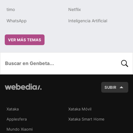
timo
Netflix
WhatsApp
Inteligencia Artificial
VER MÁS TEMAS
BUSC
SUBIR
Xataka
Xataka Móvil
Applesfera
Xataka Smart Home
Mundo Xiaomi