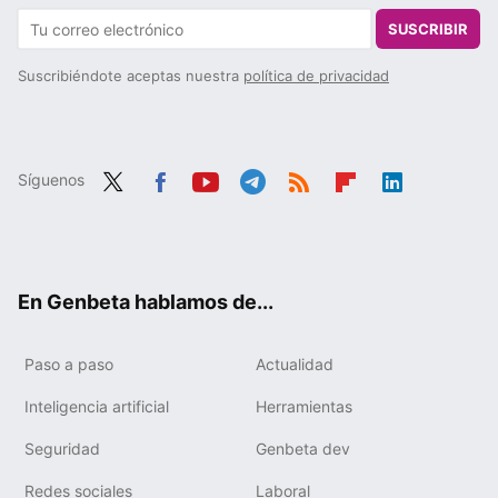
SUSCRIBIR
Suscribiéndote aceptas nuestra
política de privacidad
Síguenos
Twit
Fac
You
Tele
RSS
Flip
Link
ter
ebo
tub
gra
boa
edIn
ok
e
m
rd
En Genbeta hablamos de...
Paso a paso
Actualidad
Inteligencia artificial
Herramientas
Seguridad
Genbeta dev
Redes sociales
Laboral