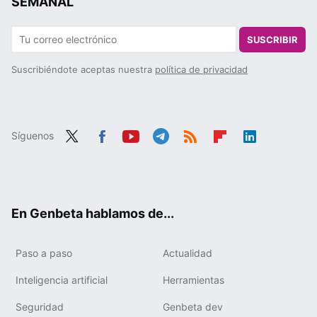
SEMANAL
SUSCRIBIR
Suscribiéndote aceptas nuestra
política de privacidad
Síguenos
Twit
Fac
You
Tele
RSS
Flip
Link
ter
ebo
tub
gra
boa
edIn
ok
e
m
rd
En Genbeta hablamos de...
Paso a paso
Actualidad
Inteligencia artificial
Herramientas
Seguridad
Genbeta dev