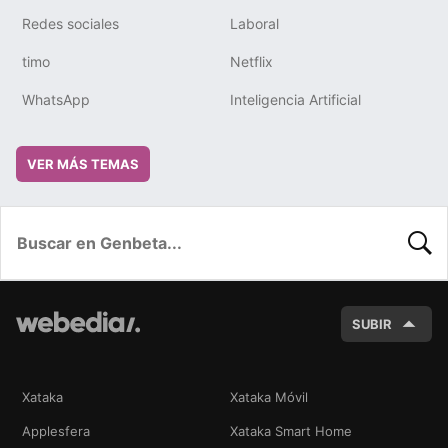
Redes sociales
Laboral
timo
Netflix
WhatsApp
Inteligencia Artificial
VER MÁS TEMAS
BUSC
SUBIR
Xataka
Xataka Móvil
Applesfera
Xataka Smart Home