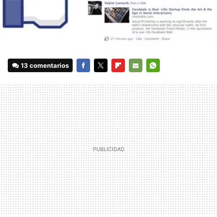
13 comentarios
FACEBOOK
TWITTER
FLIPBOARD
E-
WHATSAPP
MAIL