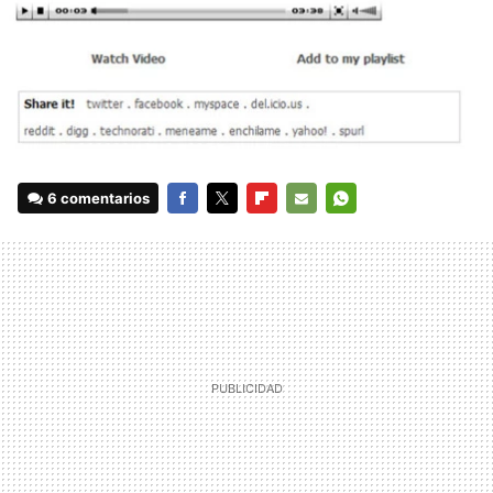
6 comentarios
FACEBOOK
TWITTER
FLIPBOARD
E-
WHATSAPP
MAIL