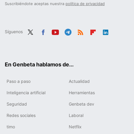
Suscribiéndote aceptas nuestra
política de privacidad
Síguenos
Twit
Fac
You
Tele
RSS
Flip
Link
ter
ebo
tub
gra
boa
edIn
ok
e
m
rd
En Genbeta hablamos de...
Paso a paso
Actualidad
Inteligencia artificial
Herramientas
Seguridad
Genbeta dev
Redes sociales
Laboral
timo
Netflix