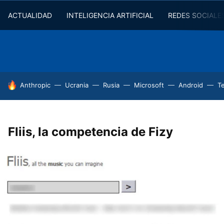
ACTUALIDAD
INTELIGENCIA ARTIFICIAL
REDES SOCIALE
HOY SE HABLA DE
Anthropic
Ucrania
Rusia
Microsoft
Android
T
Fliis, la competencia de Fizy