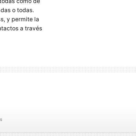
e todas como de
adas o todas.
s, y permite la
tactos a través
as