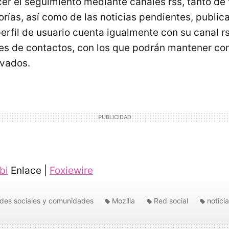
er el seguimiento mediante canales rss, tanto d
orías, así como de las noticias pendientes, public
rfil de usuario cuenta igualmente con su canal rs
es de contactos, con los que podrán mantener con
ivados.
bi
Enlace |
Foxiewire
des sociales y comunidades
Mozilla
Red social
notici