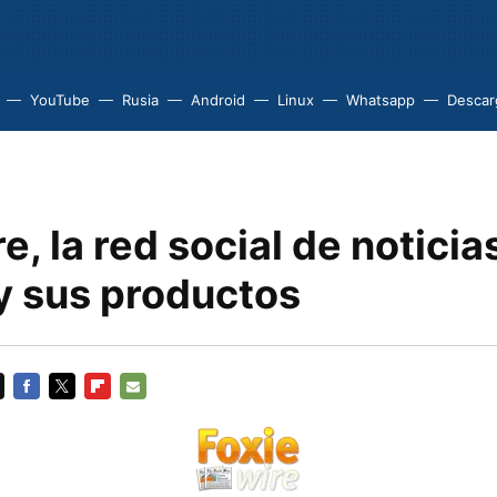
YouTube
Rusia
Android
Linux
Whatsapp
Descarg
e, la red social de noticia
 y sus productos
FACEBOOK
TWITTER
FLIPBOARD
E-
MAIL