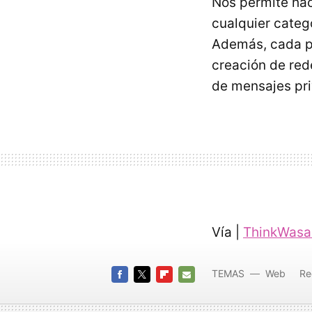
Nos permite hac
cualquier categ
Además, cada pe
creación de red
de mensajes pr
Vía |
ThinkWasa
TEMAS
Web
Re
FACEBOOK
TWITTER
FLIPBOARD
E-
MAIL