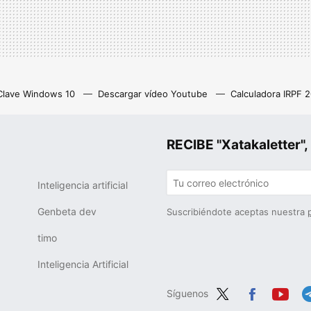
Clave Windows 10
Descargar vídeo Youtube
Calculadora IRPF 
as
Z library
Netflix con anuncios
Eliminar cuenta Instagram
RECIBE "Xatakalette
Inteligencia artificial
Genbeta dev
Suscribiéndote aceptas nuestra
timo
Inteligencia Artificial
Síguenos