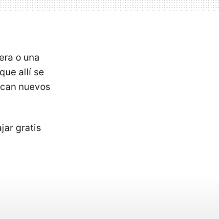
rera o una
ue allí se
uscan nuevos
jar gratis