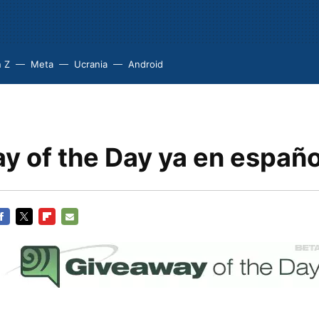
 Z
Meta
Ucrania
Android
y of the Day ya en españo
ACEBOOK
TWITTER
FLIPBOARD
E-
MAIL