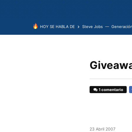
HOY SE HABLA DE
Steve Jobs
Generación
Giveawa
1 comentario
F
23 Abril 2007