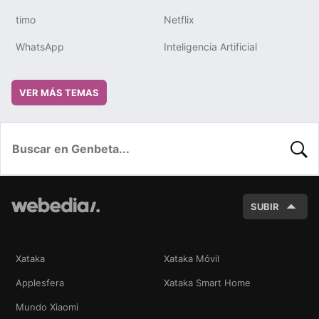
timo
Netflix
WhatsApp
Inteligencia Artificial
VER MÁS TEMAS
BUSC
SUBIR
Xataka
Xataka Móvil
Applesfera
Xataka Smart Home
Mundo Xiaomi