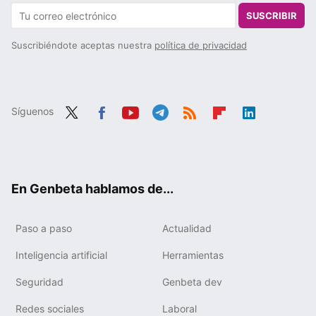
SUSCRIBIR
Suscribiéndote aceptas nuestra
política de privacidad
Síguenos
Twit
Fac
You
Tele
RSS
Flip
Link
ter
ebo
tub
gra
boa
edIn
ok
e
m
rd
En Genbeta hablamos de...
Paso a paso
Actualidad
Inteligencia artificial
Herramientas
Seguridad
Genbeta dev
Redes sociales
Laboral