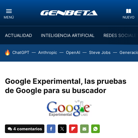
MENÚ
NUEVO
ACTUALIDAD
INTELIGENCIA ARTIFICIAL
REDES SOCIALE
HOY SE HABLA DE
ChatGPT
Anthropic
OpenAI
Steve Jobs
Generaci
Google Experimental, las pruebas
de Google para su buscador
4 comentarios
FACEBOOK
TWITTER
FLIPBOARD
E-
WHATSAPP