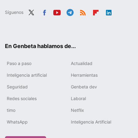
Síguenos
Twit
Fac
You
Tele
RSS
Flip
Link
ter
ebo
tub
gra
boa
edIn
ok
e
m
rd
En Genbeta hablamos de...
Paso a paso
Actualidad
Inteligencia artificial
Herramientas
Seguridad
Genbeta dev
Redes sociales
Laboral
timo
Netflix
WhatsApp
Inteligencia Artificial