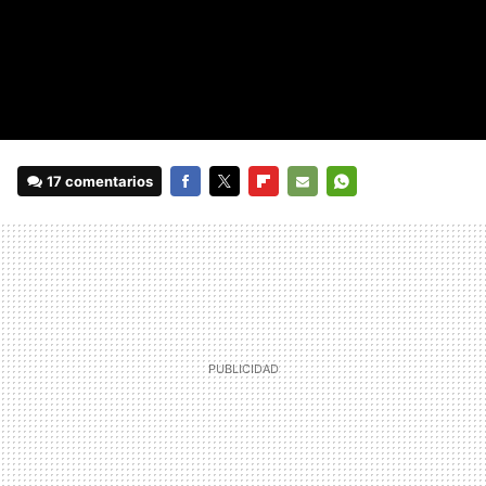
17 comentarios
FACEBOOK
TWITTER
FLIPBOARD
E-
WHATSAPP
MAIL