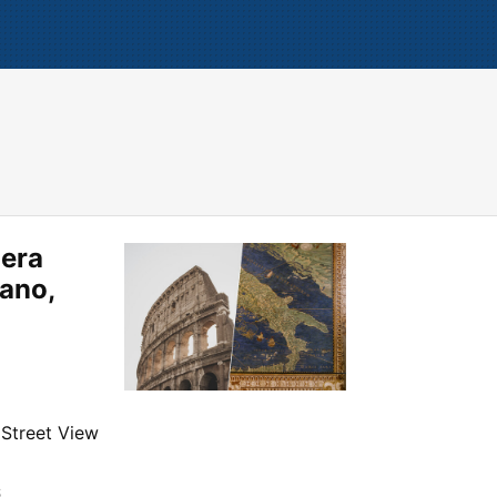
iera
mano,
 Street View
S