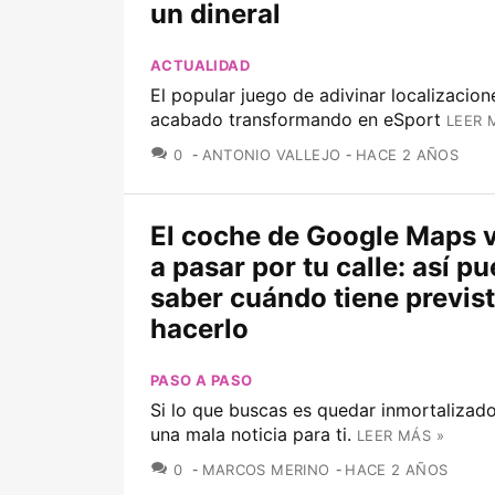
un dineral
ACTUALIDAD
El popular juego de adivinar localizacion
acabado transformando en eSport
LEER 
COMENTARIOS
0
ANTONIO VALLEJO
HACE 2 AÑOS
El coche de Google Maps 
a pasar por tu calle: así p
saber cuándo tiene previs
hacerlo
PASO A PASO
Si lo que buscas es quedar inmortalizad
una mala noticia para ti.
LEER MÁS »
COMENTARIOS
0
MARCOS MERINO
HACE 2 AÑOS