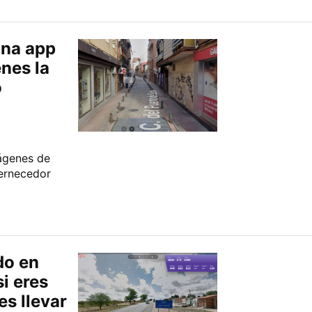
una app
nes la
o
mágenes de
ternecedor
do en
i eres
s llevar