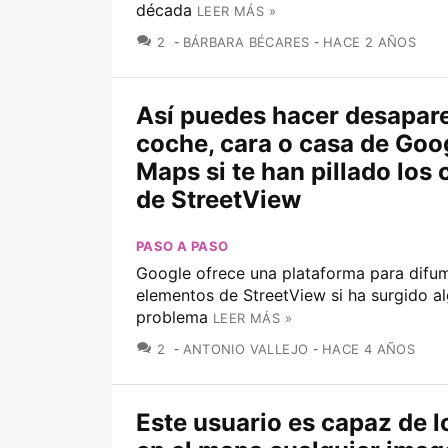
década
LEER MÁS »
COMENTARIOS
2
BÁRBARA BÉCARES
HACE 2 AÑOS
Así puedes hacer desapare
coche, cara o casa de Goo
Maps si te han pillado los
de StreetView
PASO A PASO
Google ofrece una plataforma para difum
elementos de StreetView si ha surgido a
problema
LEER MÁS »
COMENTARIOS
2
ANTONIO VALLEJO
HACE 4 AÑOS
Este usuario es capaz de l