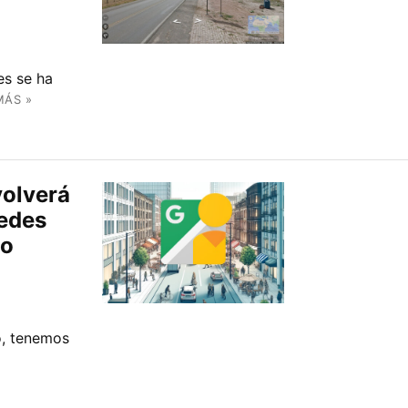
es se ha
MÁS »
volverá
uedes
to
o, tenemos