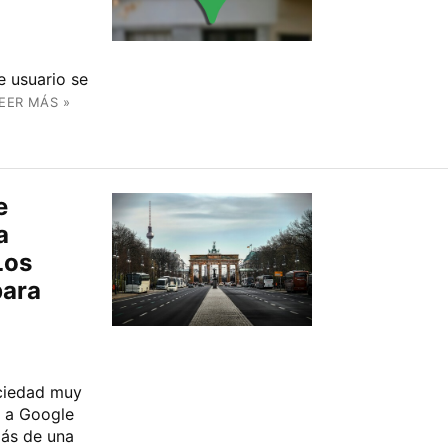
e usuario se
EER MÁS »
e
a
Los
para
ociedad muy
ó a Google
más de una