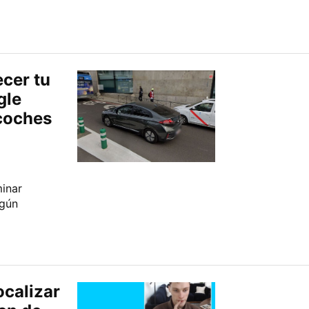
cer tu
gle
 coches
inar
lgún
ocalizar