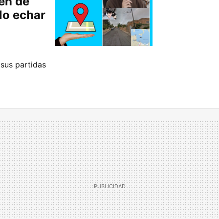
en de
lo echar
 sus partidas