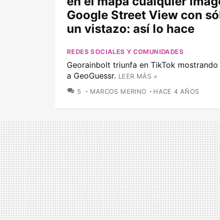
en el mapa cualquier imag
Google Street View con só
un vistazo: así lo hace
REDES SOCIALES Y COMUNIDADES
Georainbolt triunfa en TikTok mostrando
a GeoGuessr.
LEER MÁS »
COMENTARIOS
5
MARCOS MERINO
HACE 4 AÑOS