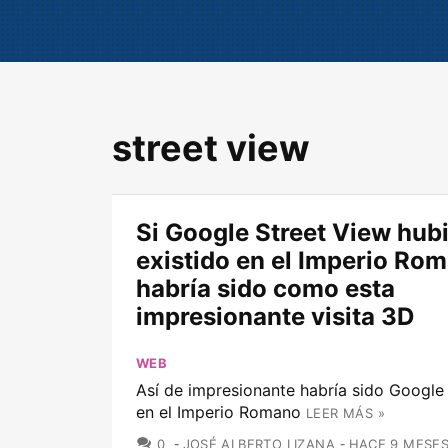
street view
Si Google Street View hub
existido en el Imperio Ro
habría sido como esta
impresionante visita 3D
WEB
Así de impresionante habría sido Google
en el Imperio Romano
LEER MÁS »
COMENTARIOS
0
JOSÉ ALBERTO LIZANA
HACE 9 MESE