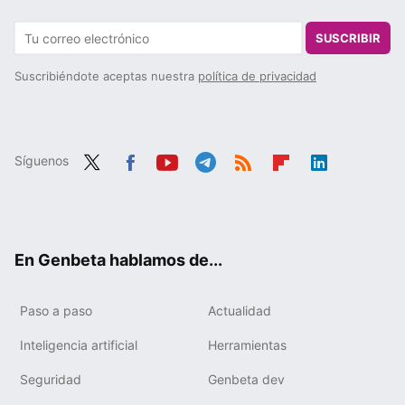
SUSCRIBIR
Suscribiéndote aceptas nuestra
política de privacidad
Síguenos
Twit
Fac
You
Tele
RSS
Flip
Link
ter
ebo
tub
gra
boa
edIn
ok
e
m
rd
En Genbeta hablamos de...
Paso a paso
Actualidad
Inteligencia artificial
Herramientas
Seguridad
Genbeta dev