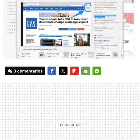
3 comentarios
FACEBOOK
TWITTER
FLIPBOARD
E-
WHATSAPP
MAIL