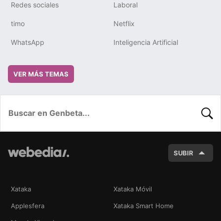
Redes sociales
Laboral
timo
Netflix
WhatsApp
Inteligencia Artificial
VER MÁS TEMAS
BUSC
SUBIR
Xataka
Xataka Móvil
Applesfera
Xataka Smart Home