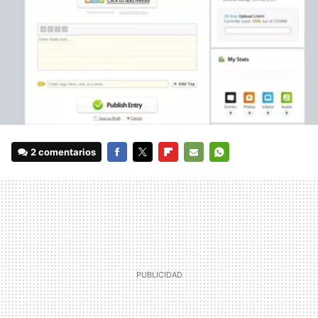
2 comentarios
FACEBOOK
TWITTER
FLIPBOARD
E-
WHATSAPP
MAIL