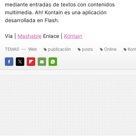
mediante entradas de textos con contenidos
multimedia. Ah! Kontain es una aplicación
desarrollada en Flash.
Vía |
Mashable
Enlace |
Kontain
TEMAS
Web
publicación
posts
Online
Kon
FACEBOOK
TWITTER
FLIPBOARD
E-
WHATSAPP
MAIL