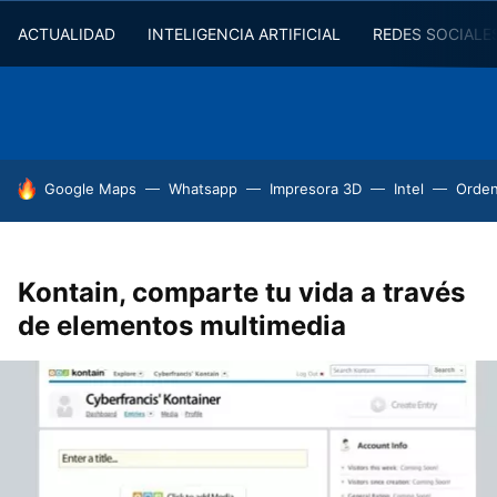
ACTUALIDAD
INTELIGENCIA ARTIFICIAL
REDES SOCIALE
HOY SE HABLA DE
Google Maps
Whatsapp
Impresora 3D
Intel
Orde
Kontain, comparte tu vida a través
de elementos multimedia