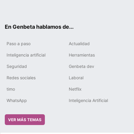
Twit
Fac
You
Tele
RSS
Flip
Link
ter
ebo
tub
gra
boa
edIn
ok
e
m
rd
En Genbeta hablamos de...
Paso a paso
Actualidad
Inteligencia artificial
Herramientas
Seguridad
Genbeta dev
Redes sociales
Laboral
timo
Netflix
WhatsApp
Inteligencia Artificial
VER MÁS TEMAS