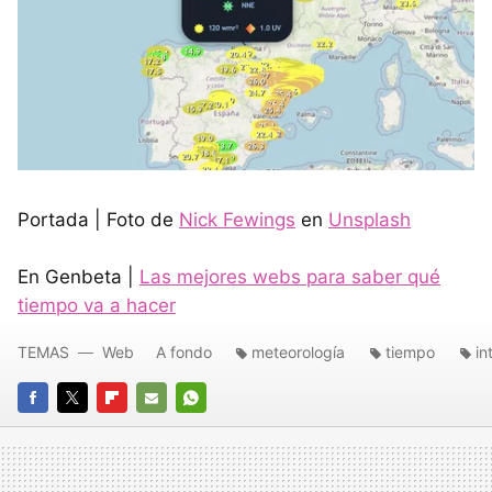
Portada | Foto de
Nick Fewings
en
Unsplash
En Genbeta |
Las mejores webs para saber qué
tiempo va a hacer
TEMAS
Web
A fondo
meteorología
tiempo
in
FACEBOOK
TWITTER
FLIPBOARD
E-
WHATSAPP
MAIL