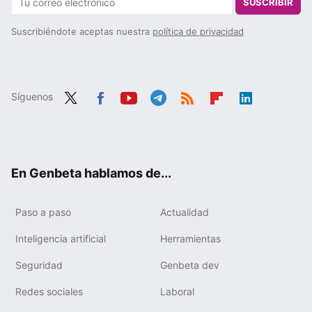
SUSCRIBIR
Suscribiéndote aceptas nuestra
política de privacidad
Síguenos
Twit
Fac
You
Tele
RSS
Flip
Link
ter
ebo
tub
gra
boa
edIn
ok
e
m
rd
En Genbeta hablamos de...
Paso a paso
Actualidad
Inteligencia artificial
Herramientas
Seguridad
Genbeta dev
Redes sociales
Laboral