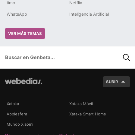
timo
Netflix
WhatsApp
Inteligencia Artificial
VER MÁS TEMAS
BUSC
SUBIR
Xataka
Xataka Móvil
Applesfera
Xataka Smart Home
Mundo Xiaomi