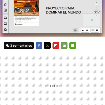
3 comentarios
FACEBOOK
TWITTER
FLIPBOARD
E-
WHATSAPP
MAIL