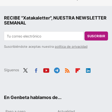
RECIBE "Xatakaletter", NUESTRA NEWSLETTER
SEMANAL
SUSCRIBIR
Suscribiéndote aceptas nuestra
política de privacidad
Síguenos
Twit
Fac
You
Tele
RSS
Flip
Link
ter
ebo
tub
gra
boa
edIn
ok
e
m
rd
En Genbeta hablamos de...
Paso a paso
Actualidad