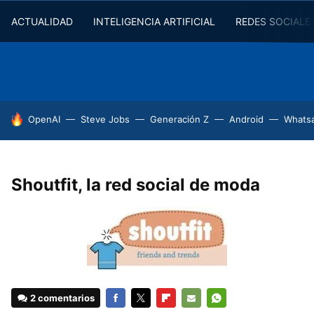
ACTUALIDAD
INTELIGENCIA ARTIFICIAL
REDES SOCIALE
HOY SE HABLA DE
OpenAI
Steve Jobs
Generación Z
Android
Whats
Shoutfit, la red social de moda
2 comentarios