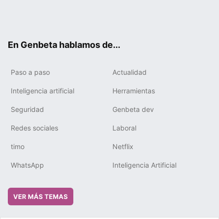
Twit
Fac
You
Tele
RSS
Flip
Link
ter
ebo
tub
gra
boa
edIn
ok
e
m
rd
En Genbeta hablamos de...
Paso a paso
Actualidad
Inteligencia artificial
Herramientas
Seguridad
Genbeta dev
Redes sociales
Laboral
timo
Netflix
WhatsApp
Inteligencia Artificial
VER MÁS TEMAS