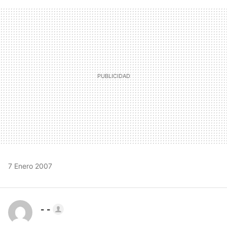
FACEBOOK
TWITTER
FLIPBOARD
E-
WHATSAPP
MAIL
7 Enero 2007
- -