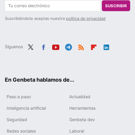
SUSCRIBIR
Suscribiéndote aceptas nuestra
política de privacidad
Síguenos
Twit
Fac
You
Tele
RSS
Flip
Link
ter
ebo
tub
gra
boa
edIn
ok
e
m
rd
En Genbeta hablamos de...
Paso a paso
Actualidad
Inteligencia artificial
Herramientas
Seguridad
Genbeta dev
Redes sociales
Laboral