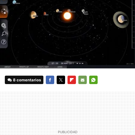
8 comentarios
FACEBOOK
TWITTER
FLIPBOARD
E-
WHATSAPP
MAIL