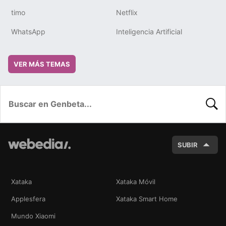
timo
Netflix
WhatsApp
Inteligencia Artificial
VER MÁS TEMAS
BUSC
SUBIR
Xataka
Xataka Móvil
Applesfera
Xataka Smart Home
Mundo Xiaomi