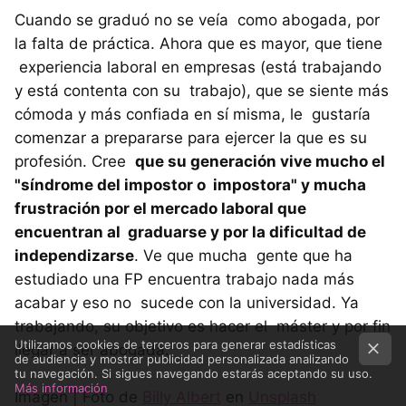
Cuando se graduó no se veía como abogada, por
la falta de práctica. Ahora que es mayor, que tiene
experiencia laboral en empresas (está trabajando
y está contenta con su trabajo), que se siente más
cómoda y más confiada en sí misma, le gustaría
comenzar a prepararse para ejercer la que es su
profesión. Cree
que su generación vive mucho el
"síndrome del impostor o impostora" y mucha
frustración por el mercado laboral que
encuentran al graduarse y por la dificultad de
independizarse
. Ve que mucha gente que ha
estudiado una FP encuentra trabajo nada más
acabar y eso no sucede con la universidad. Ya
trabajando, su objetivo es hacer el máster y por fin
Utilizamos cookies de terceros para generar estadísticas
llegar a ser abogada.
de audiencia y mostrar publicidad personalizada analizando
tu navegación. Si sigues navegando estarás aceptando su uso.
Más información
Imagen | Foto de
Billy Albert
en
Unsplash