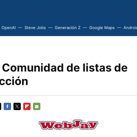
OpenAI
Steve Jobs
Generación Z
Google Maps
Androi
 Comunidad de listas de
cción
FACEBOOK
TWITTER
FLIPBOARD
E-
MAIL