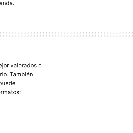
banda.
ejor valorados o
rio. También
 puede
ormatos: