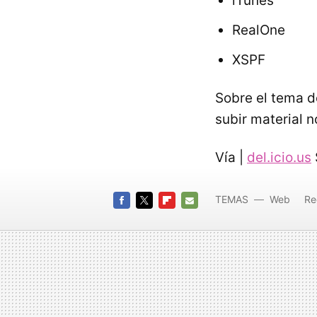
iTunes
RealOne
XSPF
Sobre el tema d
subir material n
Vía |
del.icio.us
TEMAS
Web
Re
FACEBOOK
TWITTER
FLIPBOARD
E-
MAIL