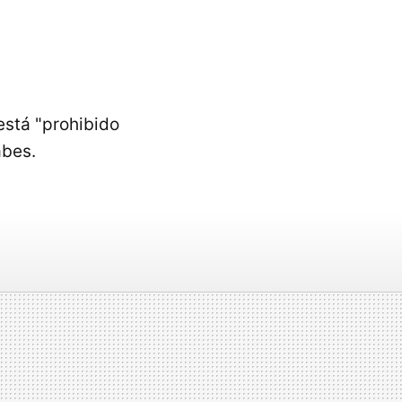
está "prohibido
abes.