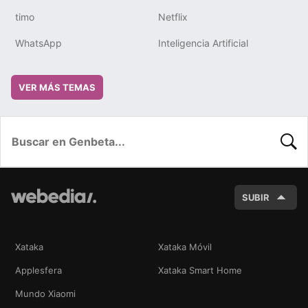
timo
Netflix
WhatsApp
Inteligencia Artificial
VER MÁS TEMAS
BUSC
SUBIR
Xataka
Xataka Móvil
Applesfera
Xataka Smart Home
Mundo Xiaomi