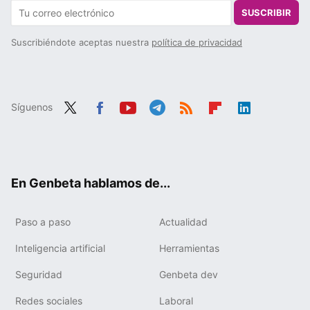
SUSCRIBIR
Suscribiéndote aceptas nuestra
política de privacidad
Síguenos
Twit
Fac
You
Tele
RSS
Flip
Link
ter
ebo
tub
gra
boa
edIn
ok
e
m
rd
En Genbeta hablamos de...
Paso a paso
Actualidad
Inteligencia artificial
Herramientas
Seguridad
Genbeta dev
Redes sociales
Laboral