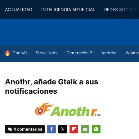
ACTUALIDAD
INTELIGENCIA ARTIFICIAL
REDES SOCIALE
HOY SE HABLA DE
OpenAI
Steve Jobs
Generación Z
Android
Whats
Anothr, añade Gtalk a sus
notificaciones
4 comentarios
FACEBOOK
TWITTER
FLIPBOARD
E-
WHATSAPP