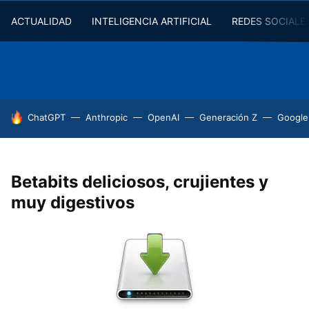
ACTUALIDAD
INTELIGENCIA ARTIFICIAL
REDES SOCIALE
HOY SE HABLA DE
ChatGPT
Anthropic
OpenAI
Generación Z
Google
Betabits deliciosos, crujientes y
muy digestivos