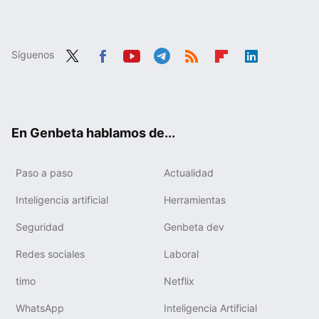
Síguenos
Twit
Fac
You
Tele
RSS
Flip
Link
ter
ebo
tub
gra
boa
edIn
ok
e
m
rd
En Genbeta hablamos de...
Paso a paso
Actualidad
Inteligencia artificial
Herramientas
Seguridad
Genbeta dev
Redes sociales
Laboral
timo
Netflix
WhatsApp
Inteligencia Artificial