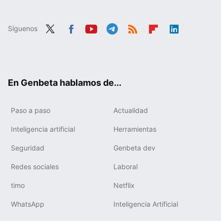
Síguenos
Twit
Fac
You
Tele
RSS
Flip
Link
ter
ebo
tub
gra
boa
edIn
ok
e
m
rd
En Genbeta hablamos de...
Paso a paso
Actualidad
Inteligencia artificial
Herramientas
Seguridad
Genbeta dev
Redes sociales
Laboral
timo
Netflix
WhatsApp
Inteligencia Artificial