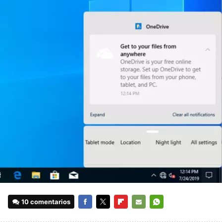
10 comentarios
FACEBOOK
TWITTER
FLIPBOARD
E-
WHATSAPP