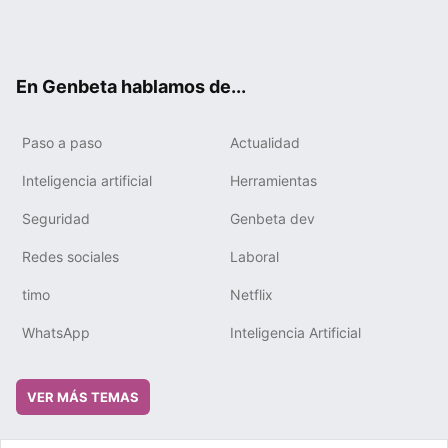
Twit
Fac
You
Tele
RSS
Flip
Link
ter
ebo
tub
gra
boa
edIn
ok
e
m
rd
En Genbeta hablamos de...
Paso a paso
Actualidad
Inteligencia artificial
Herramientas
Seguridad
Genbeta dev
Redes sociales
Laboral
timo
Netflix
WhatsApp
Inteligencia Artificial
VER MÁS TEMAS