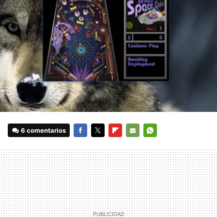
6 comentarios
FACEBOOK
TWITTER
FLIPBOARD
E-
WHATSAPP
MAIL