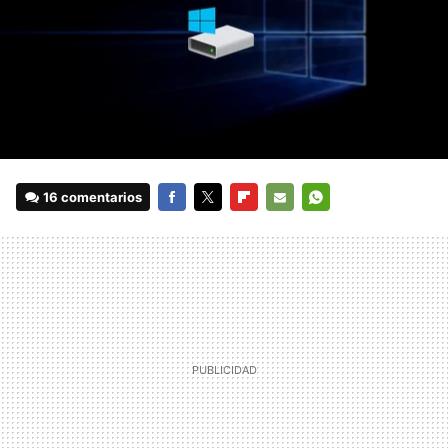
16 comentarios
FACEBOOK
TWITTER
FLIPBOARD
E-
WHATSAPP
MAIL