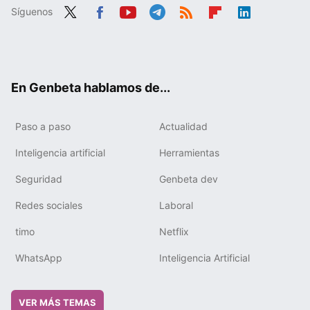
Síguenos
Twit
Fac
You
Tele
RSS
Flip
Link
ter
ebo
tub
gra
boa
edIn
ok
e
m
rd
En Genbeta hablamos de...
Paso a paso
Actualidad
Inteligencia artificial
Herramientas
Seguridad
Genbeta dev
Redes sociales
Laboral
timo
Netflix
WhatsApp
Inteligencia Artificial
VER MÁS TEMAS