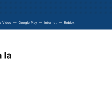
e Video
Google Play
Internet
Roblox
 la