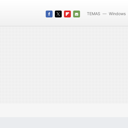
TEMAS
Windows
FACEBOOK
TWITTER
FLIPBOARD
E-
MAIL