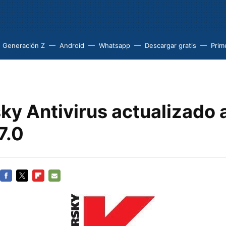
Generación Z
Android
Whatsapp
Descargar gratis
Prim
y Antivirus actualizado a
7.0
FACEBOOK
TWITTER
FLIPBOARD
E-
MAIL