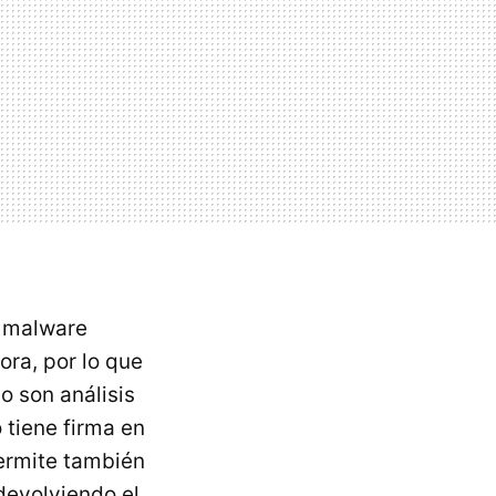
e malware
ra, por lo que
do son análisis
 tiene firma en
permite también
devolviendo el