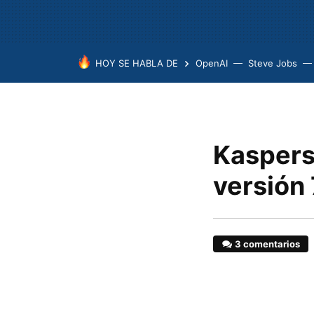
HOY SE HABLA DE
OpenAI
Steve Jobs
Kaspersk
versión 
3 comentarios