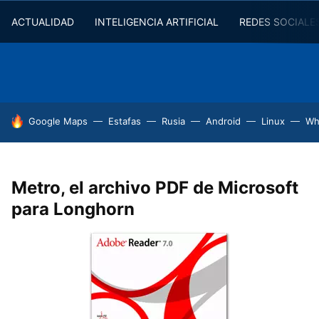
ACTUALIDAD
INTELIGENCIA ARTIFICIAL
REDES SOCIALE
HOY SE HABLA DE
Google Maps
Estafas
Rusia
Android
Linux
Wh
Metro, el archivo PDF de Microsoft
para Longhorn