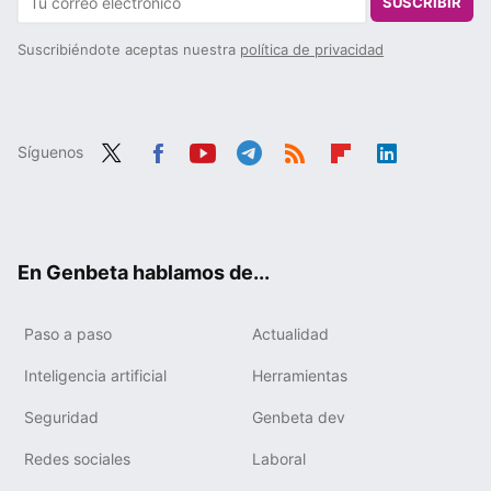
SUSCRIBIR
Suscribiéndote aceptas nuestra
política de privacidad
Síguenos
Twit
Fac
You
Tele
RSS
Flip
Link
ter
ebo
tub
gra
boa
edIn
ok
e
m
rd
En Genbeta hablamos de...
Paso a paso
Actualidad
Inteligencia artificial
Herramientas
Seguridad
Genbeta dev
Redes sociales
Laboral