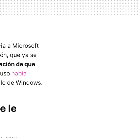
ia a Microsoft
ión, que ya se
cación de que
luso
había
llo de Windows.
e le