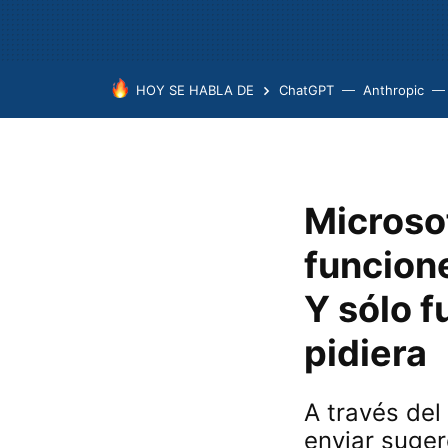
HOY SE HABLA DE
ChatGPT
Anthropic
Microsof
funcion
Y sólo f
pidiera
A través de
enviar suge