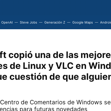
OpenAI
Steve Jobs
Generación Z
Google Maps
Androi
t copió una de las mejor
es de Linux y VLC en Wind
ue cuestión de que alguien
l Centro de Comentarios de Windows s
rencias para futuras novedades