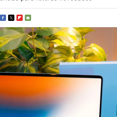
FACEBOOK
TWITTER
FLIPBOARD
E-
MAIL