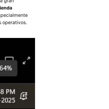
na gran
tienda
specialmente
s operativos.