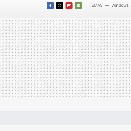
TEMAS
Windows
FACEBOOK
TWITTER
FLIPBOARD
E-
MAIL