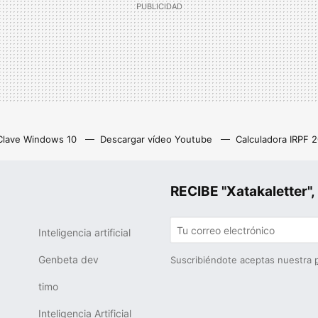
Clave Windows 10
Descargar vídeo Youtube
Calculadora IRPF 
as
Z library
Netflix con anuncios
Eliminar cuenta Instagram
RECIBE "Xatakalette
Inteligencia artificial
Genbeta dev
Suscribiéndote aceptas nuestra
timo
Inteligencia Artificial