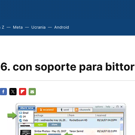
 Z
Meta
Ucrania
Android
6. con soporte para bitto
FACEBOOK
TWITTER
FLIPBOARD
E-
MAIL