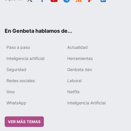
Twit
Fac
You
Tele
RSS
Flip
Link
ter
ebo
tub
gra
boa
edIn
ok
e
m
rd
En Genbeta hablamos de...
Paso a paso
Actualidad
Inteligencia artificial
Herramientas
Seguridad
Genbeta dev
Redes sociales
Laboral
timo
Netflix
WhatsApp
Inteligencia Artificial
VER MÁS TEMAS