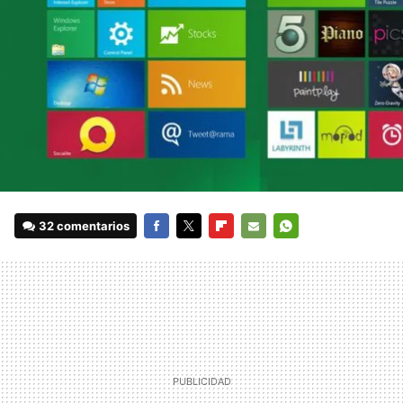
32 comentarios
FACEBOOK
TWITTER
FLIPBOARD
E-
WHATSAPP
MAIL