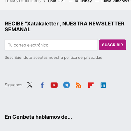
TEMAS DE INTERÉS
Chat GPT
IA Disney
Clave Windows
RECIBE "Xatakaletter", NUESTRA NEWSLETTER
SEMANAL
SUSCRIBIR
Suscribiéndote aceptas nuestra
política de privacidad
Síguenos
Twit
Fac
You
Tele
RSS
Flip
Link
ter
ebo
tub
gra
boa
edIn
ok
e
m
rd
En Genbeta hablamos de...