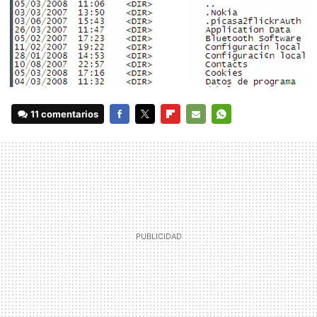
11 comentarios
FACEBOOK
TWITTER
FLIPBOARD
E-
WHATSAPP
MAIL