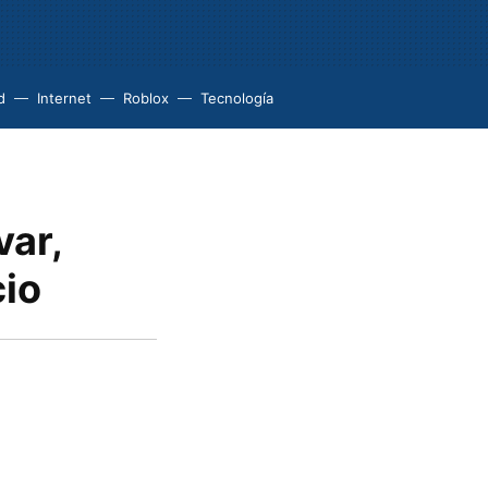
d
Internet
Roblox
Tecnología
var,
io