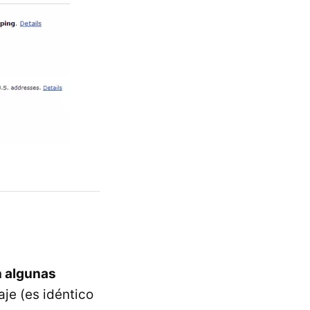
n algunas
je (es idéntico