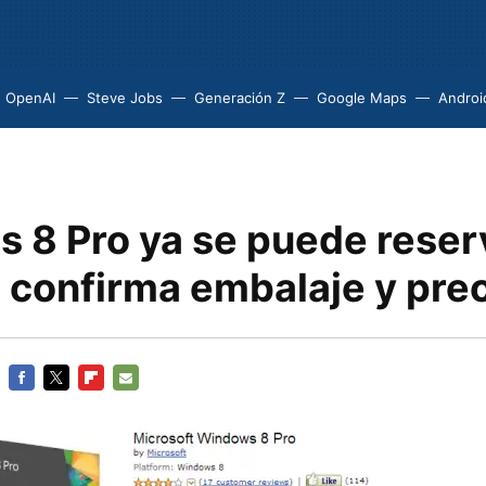
OpenAI
Steve Jobs
Generación Z
Google Maps
Androi
 8 Pro ya se puede reser
confirma embalaje y prec
FACEBOOK
TWITTER
FLIPBOARD
E-
MAIL