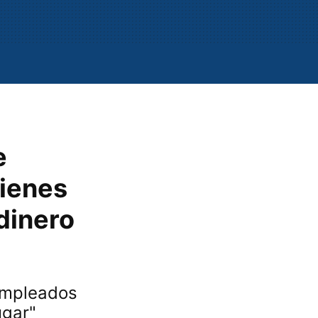
e
uienes
dinero
 empleados
ugar"