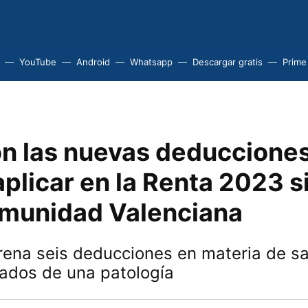
YouTube
Android
Whatsapp
Descargar gratis
Prime
on las nuevas deduccione
plicar en la Renta 2023 si
omunidad Valenciana
rena seis deducciones en materia de s
vados de una patología