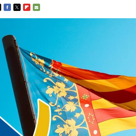
FACEBOOK
TWITTER
FLIPBOARD
E-
MAIL