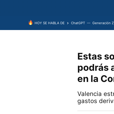
HOY SE HABLA DE
ChatGPT
Generación Z
Estas s
podrás a
en la C
Valencia est
gastos deri