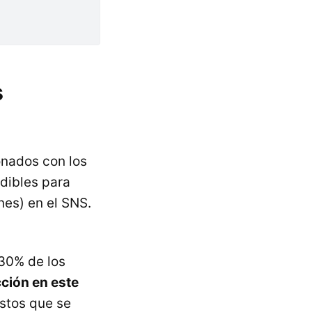
s
onados con los
dibles para
es) en el SNS.
 30% de los
ción en este
stos que se