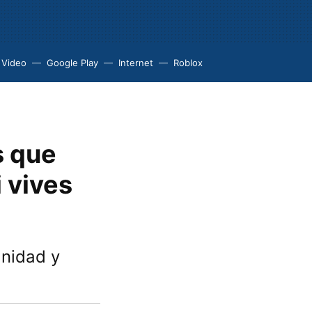
 Video
Google Play
Internet
Roblox
s que
 vives
anidad y