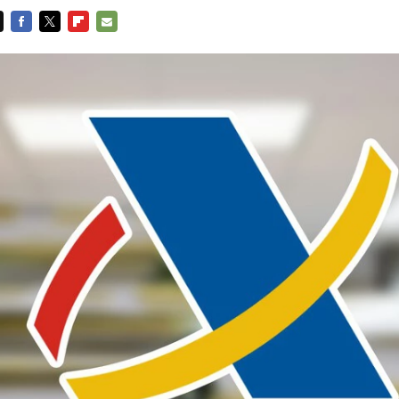
FACEBOOK
TWITTER
FLIPBOARD
E-
MAIL