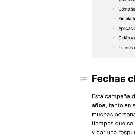
Cómo sab
Simulad
Aplicaci
Quién es
Tramos 
Fechas c
Esta campaña d
años,
tanto en s
muchas persona
tiempos que se 
y dar una respu