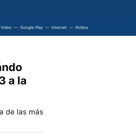
 Video
Google Play
Internet
Roblox
ándo
 a la
a de las más