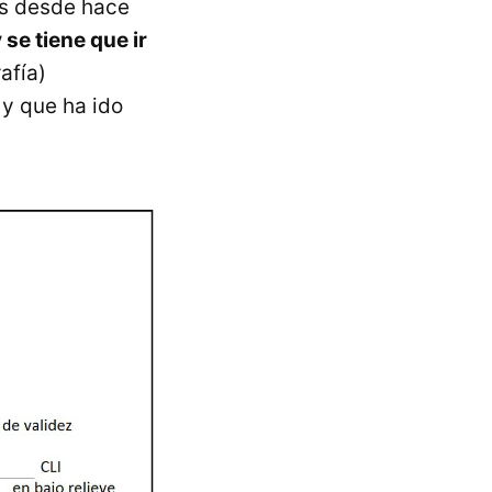
es desde hace
 se tiene que ir
afía)
 y que ha ido