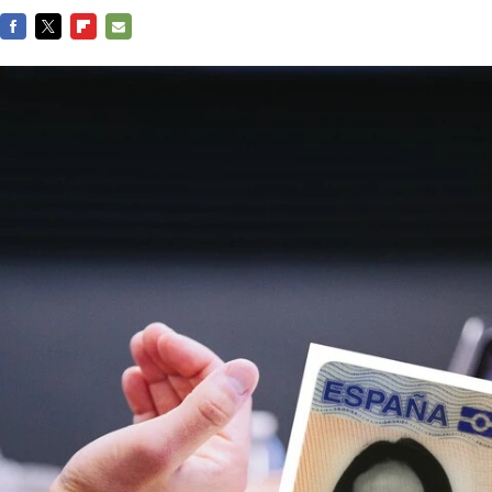
FACEBOOK
TWITTER
FLIPBOARD
E-
MAIL