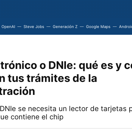
OpenAI
Steve Jobs
Generación Z
Google Maps
Androi
trónico o DNIe: qué es y 
n tus trámites de la
tración
 DNIe se necesita un lector de tarjetas p
que contiene el chip