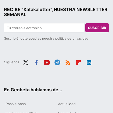
RECIBE "Xatakaletter", NUESTRA NEWSLETTER
SEMANAL
SUSCRIBIR
Suscribiéndote aceptas nuestra
política de privacidad
Síguenos
Twit
Fac
You
Tele
RSS
Flip
Link
ter
ebo
tub
gra
boa
edIn
ok
e
m
rd
En Genbeta hablamos de...
Paso a paso
Actualidad