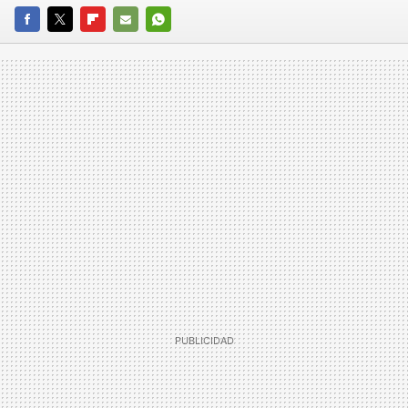
FACEBOOK
TWITTER
FLIPBOARD
E-
WHATSAPP
MAIL