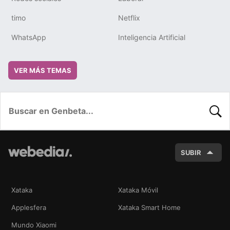
timo
Netflix
WhatsApp
Inteligencia Artificial
VER MÁS TEMAS
BUSC
SUBIR
Xataka
Xataka Móvil
Applesfera
Xataka Smart Home
Mundo Xiaomi