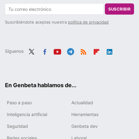
SUSCRIBIR
Suscribiéndote aceptas nuestra
política de privacidad
Síguenos
Twit
Fac
You
Tele
RSS
Flip
Link
ter
ebo
tub
gra
boa
edIn
ok
e
m
rd
En Genbeta hablamos de...
Paso a paso
Actualidad
Inteligencia artificial
Herramientas
Seguridad
Genbeta dev
Redes sociales
Laboral