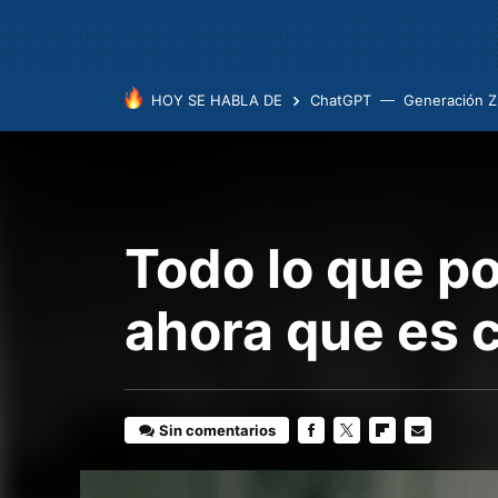
HOY SE HABLA DE
ChatGPT
Generación Z
Todo lo que p
ahora que es 
Sin comentarios
FACEBOOK
TWITTER
FLIPBOARD
E-
MAIL