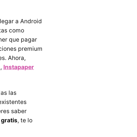
llegar a Android
itas como
ener que pagar
nciones premium
s. Ahora,
t,
Instapaper
das las
existentes
eres saber
 gratis
, te lo