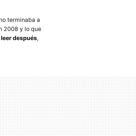
 no terminaba a
en 2008 y lo que
y leer después
,