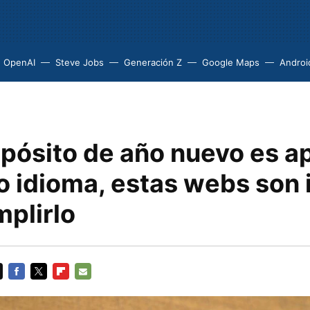
OpenAI
Steve Jobs
Generación Z
Google Maps
Androi
opósito de año nuevo es a
o idioma, estas webs son 
mplirlo
FACEBOOK
TWITTER
FLIPBOARD
E-
MAIL