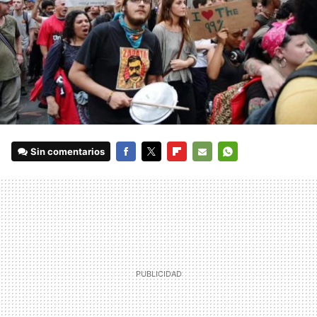
Sin comentarios
FACEBOOK
TWITTER
FLIPBOARD
E-
WHATSAPP
MAIL