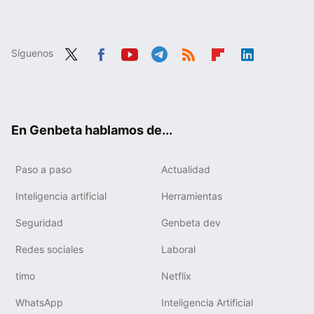
Síguenos
Twit
Fac
You
Tele
RSS
Flip
Link
ter
ebo
tub
gra
boa
edIn
ok
e
m
rd
En Genbeta hablamos de...
Paso a paso
Actualidad
Inteligencia artificial
Herramientas
Seguridad
Genbeta dev
Redes sociales
Laboral
timo
Netflix
WhatsApp
Inteligencia Artificial