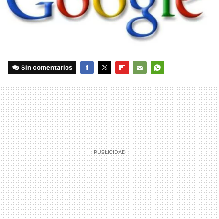
Sin comentarios
FACEBOOK
TWITTER
FLIPBOARD
E-
WHATSAPP
MAIL