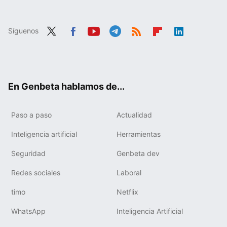
Síguenos
Twit
Fac
You
Tele
RSS
Flip
Link
ter
ebo
tub
gra
boa
edIn
ok
e
m
rd
En Genbeta hablamos de...
Paso a paso
Actualidad
Inteligencia artificial
Herramientas
Seguridad
Genbeta dev
Redes sociales
Laboral
timo
Netflix
WhatsApp
Inteligencia Artificial