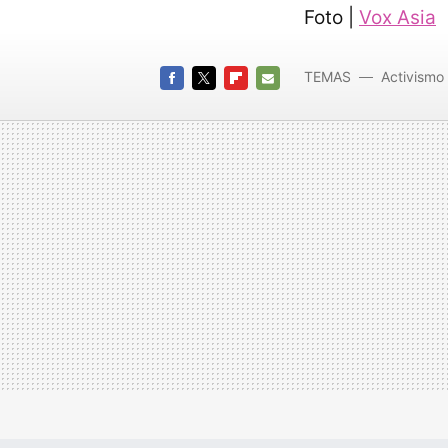
Foto |
Vox Asia
TEMAS
Activismo 
FACEBOOK
TWITTER
FLIPBOARD
E-
MAIL