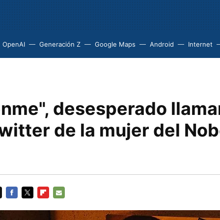
OpenAI
Generación Z
Google Maps
Android
Internet
nme", desesperado llama
itter de la mujer del Nob
FACEBOOK
TWITTER
FLIPBOARD
E-
MAIL