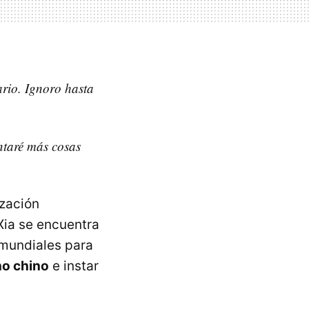
ario. Ignoro hasta
ntaré más cosas
ización
Xia se encuentra
 mundiales para
no chino
e instar