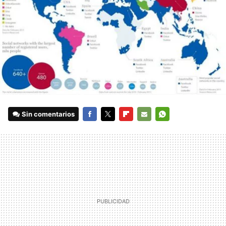
Sin comentarios
FACEBOOK
TWITTER
FLIPBOARD
E-
WHATSAPP
MAIL