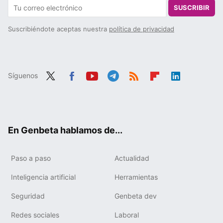
SUSCRIBIR
Suscribiéndote aceptas nuestra
política de privacidad
Síguenos
Twit
Fac
You
Tele
RSS
Flip
Link
ter
ebo
tub
gra
boa
edIn
ok
e
m
rd
En Genbeta hablamos de...
Paso a paso
Actualidad
Inteligencia artificial
Herramientas
Seguridad
Genbeta dev
Redes sociales
Laboral