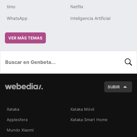
timo
Netflix
WhatsApp
Inteligencia Artificial
VER MÁS TEMAS
BUSC
SUBIR
Xataka
Xataka Móvil
Applesfera
Xataka Smart Home
Mundo Xiaomi