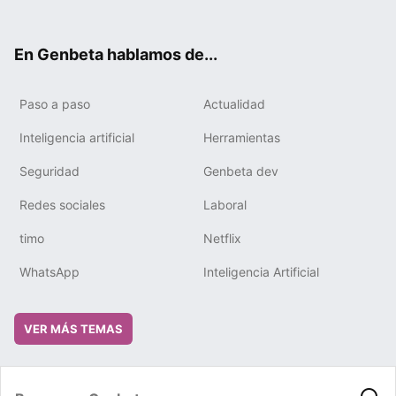
ter
ebo
tub
gra
boa
edIn
ok
e
m
rd
En Genbeta hablamos de...
Paso a paso
Actualidad
Inteligencia artificial
Herramientas
Seguridad
Genbeta dev
Redes sociales
Laboral
timo
Netflix
WhatsApp
Inteligencia Artificial
VER MÁS TEMAS