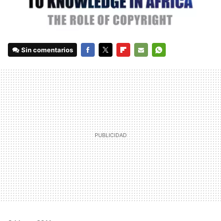
Sin comentarios
FACEBOOK
TWITTER
FLIPBOARD
E-
WHATSAPP
MAIL