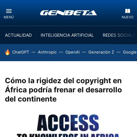
MENÚ
NUEVO
ACTUALIDAD
INTELIGENCIA ARTIFICIAL
REDES SOCIALE
HOY SE HABLA DE
ChatGPT
Anthropic
OpenAI
Generación Z
Google
Cómo la rigidez del copyright en
África podría frenar el desarrollo
del continente